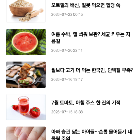
오트밀의 배신, 잘못 먹으면 혈당 쑥
2026-07-22 00:15
여름 수박, 랩 씌워 보관? 세균 키우는 지
름길
2026-07-20 22:11
쌀보다 고기 더 먹는 한국인, 단백질 부족?
2026-07-16 18:17
7월 토마토, 아침 주스 한 잔의 기적
2026-07-15 18:38
아빠 습관 닮는 아이들…손톱 물어뜯기 대
물림 주의