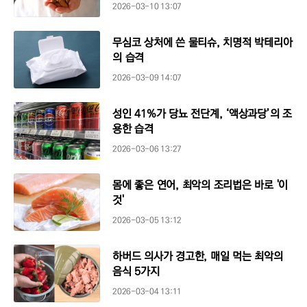
2026-03-10 13:07
무심코 상처에 쓴 물티슈, 치명적 박테리아
의 습격
2026-03-09 14:07
성인 41%가 당뇨 전단계, ‘액상과당’의 조
용한 습격
2026-03-06 13:27
몸에 좋은 연어, 최악의 조리법은 바로 '이
것'
2026-03-05 13:12
하버드 의사가 경고한, 매일 먹는 최악의
음식 5가지
2026-03-04 13:11