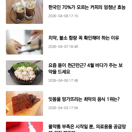
한국인 70%가 모르는 커피의 엄청난 효능
2026-04-08 17:15
치약, 불소 함량 꼭 확인해야 하는 이유
2026-04-07 18:40
요즘 몸이 천근만근? 4월 바다가 주는 보
약을 드세요
2026-04-06 17:48
잇몸을 망가뜨리는 최악의 음식 1위는?
2026-04-03 17:54
물약통 부족은 시작일 뿐, 의료용품 공급망