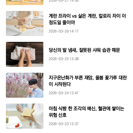
2026-03-27 14:55
계란 프라이 vs 삶은 계란, 칼로리 차이 이
정도일 줄이야
2026-03-26 14:17
당신의 발 냄새, 잘못된 샤워 습관 때문
2026-03-25 13:38
지구온난화가 부른 재앙, 올봄 꽃가루 대란
이 시작된다
2026-03-24 13:47
아침 식빵 한 조각의 배신, 혈관에 쌓이는
위험 신호
2026-03-23 13:37