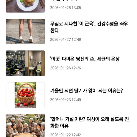
2026-01-28 13:05
무심코 지나친 '이 근육', 건강수명을 좌우
한다
2026-01-27 12:49
'이곳' 다녀온 당신의 손, 세균의 온상
2026-01-26 12:26
겨울만 되면 딸기가 왕이 되는 이유는?
2026-01-23 12:49
'할머니 가설'이란? 여성이 오래 살도록 진
화한 이유
2026-01-22 12:42