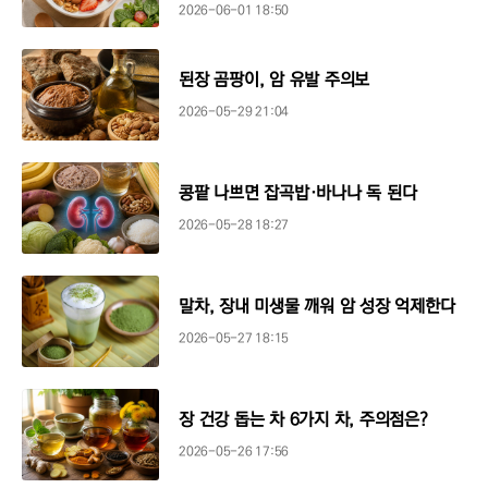
2026-06-01 18:50
된장 곰팡이, 암 유발 주의보
2026-05-29 21:04
콩팥 나쁘면 잡곡밥·바나나 독 된다
2026-05-28 18:27
말차, 장내 미생물 깨워 암 성장 억제한다
2026-05-27 18:15
장 건강 돕는 차 6가지 차, 주의점은?
2026-05-26 17:56