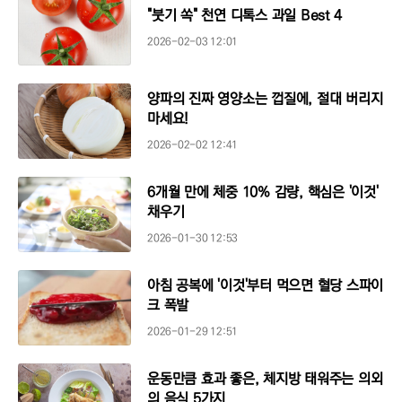
"붓기 쏙" 천연 디톡스 과일 Best 4
2026-02-03 12:01
양파의 진짜 영양소는 껍질에, 절대 버리지
마세요!
2026-02-02 12:41
6개월 만에 체중 10% 감량, 핵심은 '이것'
채우기
2026-01-30 12:53
아침 공복에 '이것'부터 먹으면 혈당 스파이
크 폭발
2026-01-29 12:51
운동만큼 효과 좋은, 체지방 태워주는 의외
의 음식 5가지