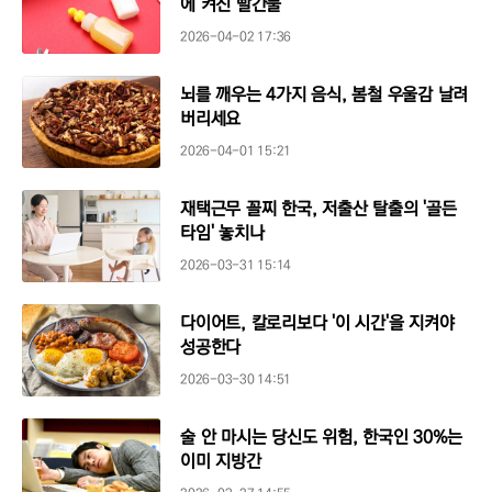
에 켜진 빨간불
2026-04-02 17:36
뇌를 깨우는 4가지 음식, 봄철 우울감 날려
버리세요
2026-04-01 15:21
재택근무 꼴찌 한국, 저출산 탈출의 '골든
타임' 놓치나
2026-03-31 15:14
다이어트, 칼로리보다 '이 시간'을 지켜야
성공한다
2026-03-30 14:51
술 안 마시는 당신도 위험, 한국인 30%는
이미 지방간