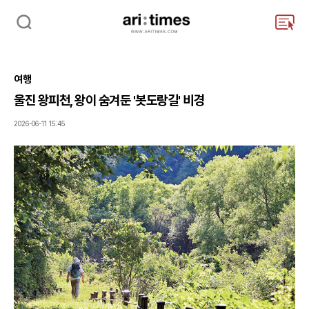
검
주
색
요
서
비
여행
스
메
울진 왕피천, 왕이 숨겨둔 '봇도랑길' 비경
뉴
펼
2026-06-11 15:45
치
기