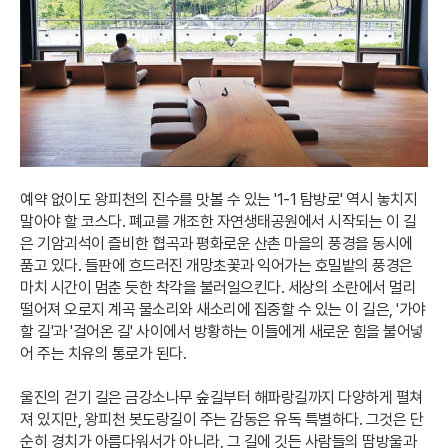
예약 없이도 왕피천의 진수를 맛볼 수 있는 '1-1 탐방로' 역시 놓치지
말아야 할 코스다. 폐교를 개조한 자연생태공원에서 시작되는 이 길
은 기암괴석이 즐비한 협곡과 평화로운 산촌 마을의 풍경을 동시에
품고 있다. 들판에 흐드러진 개망초꽃과 익어가는 호밀밭의 풍경은
마치 시간이 멈춘 듯한 착각을 불러일으킨다. 세상의 소란에서 멀리
떨어져 오로지 계곡 물소리와 새소리에 집중할 수 있는 이 길은, '가야
할 길'과 '걸어온 길' 사이에서 방황하는 이들에게 새로운 힘을 불어넣
어 주는 치유의 통로가 된다.
울진의 걷기 길은 금강소나무 숲길부터 해파랑길까지 다양하게 펼쳐
져 있지만, 왕피천 봇도랑길이 주는 감동은 유독 특별하다. 그것은 단
순히 경치가 아름다워서가 아니라, 그 길에 깃든 사람들의 땀방울과