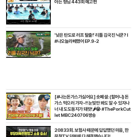
아는 형님 443회 예고편
'낮은 탄도로 러프 탈출!' 리틀 김국진 닉쿤? I
#나오늘라베했어 EP.9-2
[#나는돈가스가싫어요] 숏페셜: (할머니) 돈
가스 먹으러 가자~!! 눈빛만 봐도 알 수 있자나
너 내 도도동지가 돼랏!🌶️😭 #ThePorkCut
let MBC240706방송
20833회. 보험사 때문에 답답했던 마음, 한
문철TV 덕분에 다 해결됐습니다!