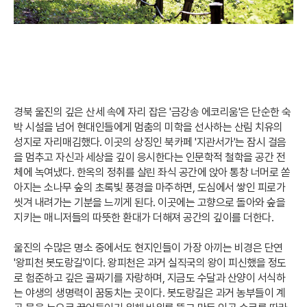
경북 울진의 깊은 산세 속에 자리 잡은 '금강송 에코리움'은 단순한 숙
박 시설을 넘어 현대인들에게 멈춤의 미학을 선사하는 산림 치유의
성지로 자리매김했다. 이곳의 상징인 북카페 '지관서가'는 잠시 걸음
을 멈추고 자신과 세상을 깊이 응시한다는 인문학적 철학을 공간 전
체에 녹여냈다. 한옥의 정취를 살린 좌식 공간에 앉아 통창 너머로 쏟
아지는 소나무 숲의 초록빛 풍경을 마주하면, 도심에서 쌓인 피로가
씻겨 내려가는 기분을 느끼게 된다. 이곳에는 고향으로 돌아와 숲을
지키는 매니저들의 따뜻한 환대가 더해져 공간의 깊이를 더한다.
울진의 수많은 명소 중에서도 현지인들이 가장 아끼는 비경은 단연
'왕피천 봇도랑길'이다. 왕피천은 과거 실직국의 왕이 피신했을 정도
로 험준하고 깊은 골짜기를 자랑하며, 지금도 수달과 산양이 서식하
는 야생의 생명력이 꿈동치는 곳이다. 봇도랑길은 과거 농부들이 계