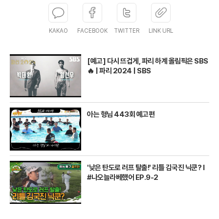
KAKAO
FACEBOOK
TWITTER
LINK URL
[예고] 다시 뜨겁게, 파리 하계 올림픽은 SBS
🔥 | 파리 2024 | SBS
아는 형님 443회 예고편
'낮은 탄도로 러프 탈출!' 리틀 김국진 닉쿤? I
#나오늘라베했어 EP.9-2