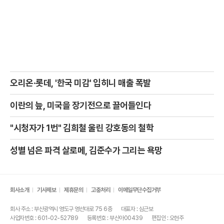
오리온·롯데, '한국 미감' 입히니 매출 폭발
이란의 늪, 미국을 장기전으로 끌어들인다
"시청자가 1번" 김희철 울린 강호동의 철학
성별 넘은 파격 살로메, 김준수가 그리는 욕망
회사소개
기사제보
제휴문의
고충처리
이메일무단수집거부
회사 주소 : 부산광역시 영도구 영선대로 75 6층
대표자 : 심근보
사업자번호 : 601-02-52789
등록번호 : 부산아00439
편집인 : 오현주