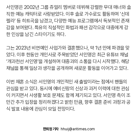
서인영은 2002년 그룹 쥬얼리 멤버로 데뷔해 강렬한 무대 매너와 솔
직한 예능 캐릭터로 사랑받았다. 이후 솔로 가수로도 활동하며 ‘신데
렐라’ 등 히트곡을 남겼고, 다양한 예능 프로그램에서 독보적인 존재
감을 보여왔다. 특유의 직설적인 화법과 패션 감각으로 대중에게 강
한 인상을 남긴 스타이기도 하다.
그는 2023년 비연예인 사업가와 결혼했으나, 약 1년 만에 파경을 맞
았다. 이후 한동안 개인사로 주목받았던 서인영은 최근 유튜브 채널
‘개과천선 서인영’을 개설하며 대중과의 소통을 다시 시작했다. 해당
채널을 통해 일상과 생각을 공개하며 새로운 활동을 이어가고 있다.
이번 재혼 소식은 서인영의 개인적인 새 출발이라는 점에서 팬들의
관심을 받고 있다. 동시에 예비신랑의 신상과 과거 이력에 대한 관심
이 커지면서 사생활 보호 문제도 함께 제기되고 있다. 서인영 측이 조
만간 추가 입장을 정리하겠다고 밝힌 만큼, 향후 결혼 준비 과정과 공
식 발표 내용에 관심이 모일 전망이다.
한희정 기자
hhuij@aritimes.com