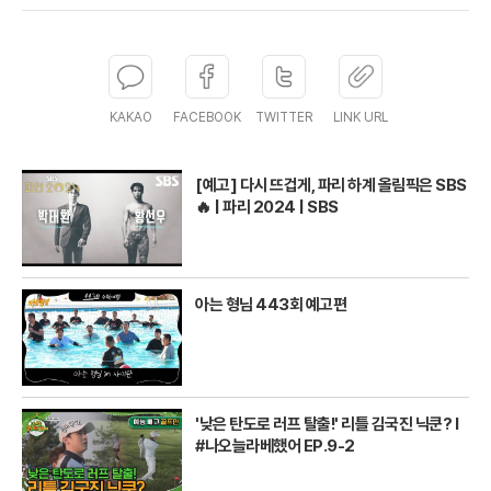
KAKAO
FACEBOOK
TWITTER
LINK URL
[예고] 다시 뜨겁게, 파리 하계 올림픽은 SBS
🔥 | 파리 2024 | SBS
아는 형님 443회 예고편
'낮은 탄도로 러프 탈출!' 리틀 김국진 닉쿤? I
#나오늘라베했어 EP.9-2