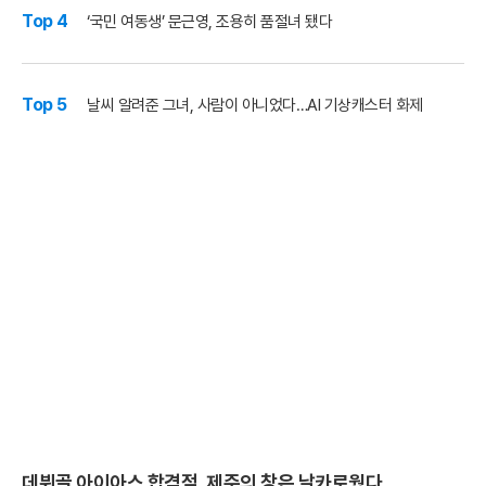
Top 4
‘국민 여동생’ 문근영, 조용히 품절녀 됐다
Top 5
날씨 알려준 그녀, 사람이 아니었다…AI 기상캐스터 화제
데뷔골 아이아스 합격점, 제주의 창은 날카로웠다