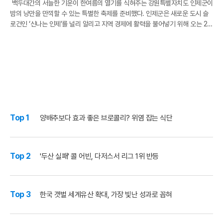
백두대간의 서늘한 기운이 한여름의 열기를 식혀주는 강원특별자치도 인제군이
밤의 낭만을 만끽할 수 있는 특별한 축제를 준비했다. 인제군은 새로운 도시 슬
로건인 ‘신나는 인제’를 널리 알리고 지역 경제에 활력을 불어넣기 위해 오는 21
일부터 ‘2026 인제 별빛야시장’의 막을 올린다. 이번 행사는 지난 2월 강원특
Top 1
양배추보다 효과 좋은 브로콜리? 위염 잡는 식단
Top 2
'두산 실패' 콜 어빈, 다저스서 리그 1위 반등
Top 3
한국 갯벌 세계유산 확대, 가장 빛난 성과로 꼽혀