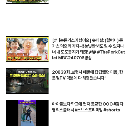
[#나는돈가스가싫어요] 숏페셜: (할머니) 돈
가스 먹으러 가자~!! 눈빛만 봐도 알 수 있자나
너 내 도도동지가 돼랏!🌶️😭 #ThePorkCut
let MBC240706방송
20833회. 보험사 때문에 답답했던 마음, 한
문철TV 덕분에 다 해결됐습니다!
아이들보다 학교에 먼저 등교한 OOO #김다
영의스플래시 #스브스프리미엄 #shorts