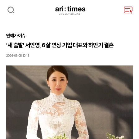
검
주
색
요
서
비
연예가이슈
스
메
'새 출발' 서인영, 6살 연상 기업 대표와 하반기 결혼
뉴
펼
2026-06-08 10:13
치
기