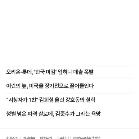
오리온·롯데, '한국 미감' 입히니 매출 폭발
이란의 늪, 미국을 장기전으로 끌어들인다
"시청자가 1번" 김희철 울린 강호동의 철학
성별 넘은 파격 살로메, 김준수가 그리는 욕망
회사소개
기사제보
제휴문의
고충처리
이메일무단수집거부