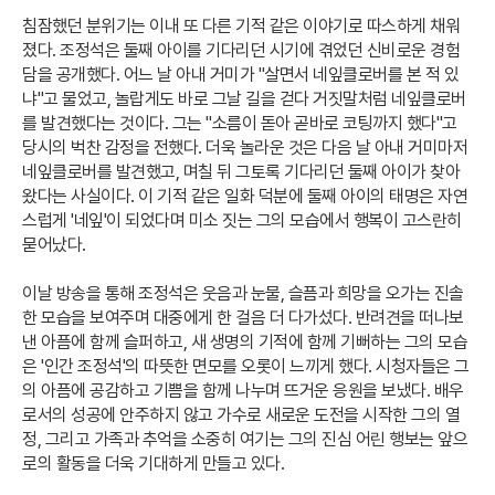
침잠했던 분위기는 이내 또 다른 기적 같은 이야기로 따스하게 채워
졌다. 조정석은 둘째 아이를 기다리던 시기에 겪었던 신비로운 경험
담을 공개했다. 어느 날 아내 거미가 "살면서 네잎클로버를 본 적 있
냐"고 물었고, 놀랍게도 바로 그날 길을 걷다 거짓말처럼 네잎클로버
를 발견했다는 것이다. 그는 "소름이 돋아 곧바로 코팅까지 했다"고
당시의 벅찬 감정을 전했다. 더욱 놀라운 것은 다음 날 아내 거미마저
네잎클로버를 발견했고, 며칠 뒤 그토록 기다리던 둘째 아이가 찾아
왔다는 사실이다. 이 기적 같은 일화 덕분에 둘째 아이의 태명은 자연
스럽게 '네잎'이 되었다며 미소 짓는 그의 모습에서 행복이 고스란히
묻어났다.
이날 방송을 통해 조정석은 웃음과 눈물, 슬픔과 희망을 오가는 진솔
한 모습을 보여주며 대중에게 한 걸음 더 다가섰다. 반려견을 떠나보
낸 아픔에 함께 슬퍼하고, 새 생명의 기적에 함께 기뻐하는 그의 모습
은 '인간 조정석'의 따뜻한 면모를 오롯이 느끼게 했다. 시청자들은 그
의 아픔에 공감하고 기쁨을 함께 나누며 뜨거운 응원을 보냈다. 배우
로서의 성공에 안주하지 않고 가수로 새로운 도전을 시작한 그의 열
정, 그리고 가족과 추억을 소중히 여기는 그의 진심 어린 행보는 앞으
로의 활동을 더욱 기대하게 만들고 있다.