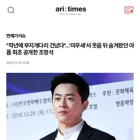
검
주
색
요
서
비
연예가이슈
스
메
"작년에 무지개다리 건넜다"…'미우새'서 웃음 뒤 숨겨왔던 아
뉴
픔 최초 공개한 조정석
펼
치
2025-11-10 13:06
기