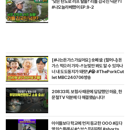
'낮은 탄도로 러프 탈출!' 리틀 김국진 닉쿤? I
#나오늘라베했어 EP.9-2
[#나는돈가스가싫어요] 숏페셜: (할머니) 돈
가스 먹으러 가자~!! 눈빛만 봐도 알 수 있자나
너 내 도도동지가 돼랏!🌶️😭 #ThePorkCut
let MBC240706방송
20833회. 보험사 때문에 답답했던 마음, 한
문철TV 덕분에 다 해결됐습니다!
아이들보다 학교에 먼저 등교한 OOO #김다
영의스플래시 #스브스프리미엄 #shorts