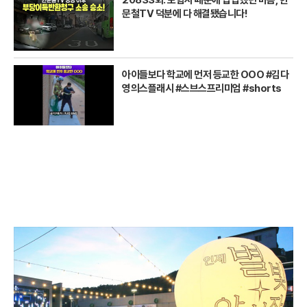
20833회. 보험사 때문에 답답했던 마음, 한
문철TV 덕분에 다 해결됐습니다!
아이들보다 학교에 먼저 등교한 OOO #김다
영의스플래시 #스브스프리미엄 #shorts