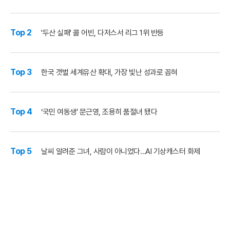
Top 2
'두산 실패' 콜 어빈, 다저스서 리그 1위 반등
Top 3
한국 갯벌 세계유산 확대, 가장 빛난 성과로 꼽혀
Top 4
‘국민 여동생’ 문근영, 조용히 품절녀 됐다
Top 5
날씨 알려준 그녀, 사람이 아니었다…AI 기상캐스터 화제