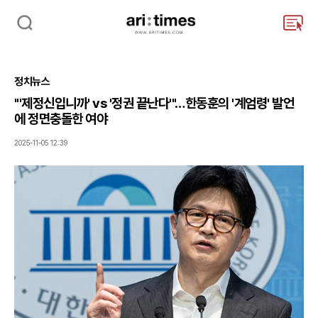
검
주
색
요
서
비
정치뉴스
스
메
"'제정신입니까' vs '정권 끝난다'"…한동훈의 '계엄령' 발언
뉴
에 정면충돌한 여야
펼
치
2025-11-05 12:39
기