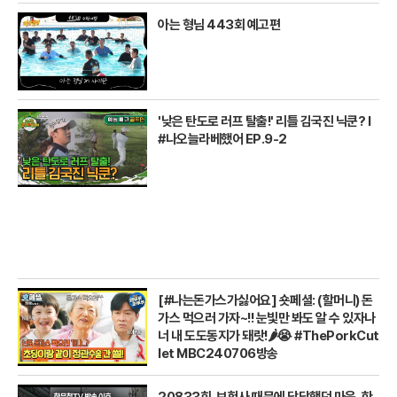
아는 형님 443회 예고편
'낮은 탄도로 러프 탈출!' 리틀 김국진 닉쿤? I
#나오늘라베했어 EP.9-2
[#나는돈가스가싫어요] 숏페셜: (할머니) 돈
가스 먹으러 가자~!! 눈빛만 봐도 알 수 있자나
너 내 도도동지가 돼랏!🌶️😭 #ThePorkCut
let MBC240706방송