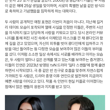
은 숫자 '25' 초가 눈길을 끌었다. 2000년생 동갑내기 커플인 두 사람
이 같은 해에 25살 생일을 맞이하며, 서로의 특별한 날을 같은 방식으
로 축하하고 기념했음을 짐작하게 하는 대목이다.
두 사람의 공개적인 애정 표현은 이번이 처음이 아니다. 지난해 길거
리 데이트 모습이 포착되며 열애 사실을 인정한 이들은, 주변의 시선
을 의식하지 않고 당당하게 사랑을 키워오고 있다. 당시 온라인 커뮤
니티를 통해 퍼진 사진 속에서 이채민은 마스크를 낀 채 류다인과 함
께 길을 걷고 있었으며, 자신의 외투를 벗어 류다인에게 입혀주고 가
방을 대신 들어주는 등 다정한 모습을 보여주어 많은 이들의 부러움
을 샀다. 이처럼 소소한 일상 속에서도 서로를 배려하고 아끼는 모습
은, 두 사람이 얼마나 깊은 관계를 맺고 있는지를 보여주는 증거였다.
이들의 인연은 2023년 방영된 tvN 드라마 '일타 스캔들'에 함께 출연
하면서 시작되었다. 극 중 같은 반 친구로 호흡을 맞추며 자연스럽게
가까워진 두 사람은, 드라마 종영 이후 연인으로 발전하여 지금까지
예쁜 사랑을 이어오고 있다. 작품 속 인연이 현실 커플로 이어졌다는
점에서 많은 팬들의 응원과 지지를 받고 있다.