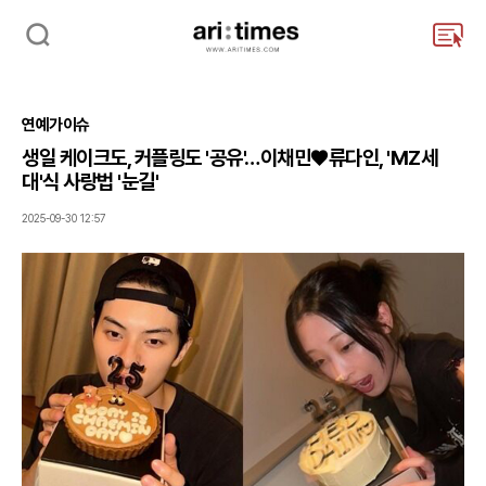
검
주
색
요
서
비
연예가이슈
스
메
생일 케이크도, 커플링도 '공유'…이채민♥류다인, 'MZ세
뉴
대'식 사랑법 '눈길'
펼
치
2025-09-30 12:57
기