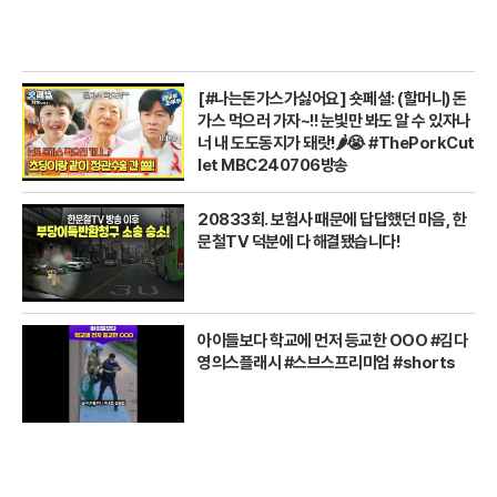
[#나는돈가스가싫어요] 숏페셜: (할머니) 돈
가스 먹으러 가자~!! 눈빛만 봐도 알 수 있자나
너 내 도도동지가 돼랏!🌶️😭 #ThePorkCut
let MBC240706방송
20833회. 보험사 때문에 답답했던 마음, 한
문철TV 덕분에 다 해결됐습니다!
아이들보다 학교에 먼저 등교한 OOO #김다
영의스플래시 #스브스프리미엄 #shorts