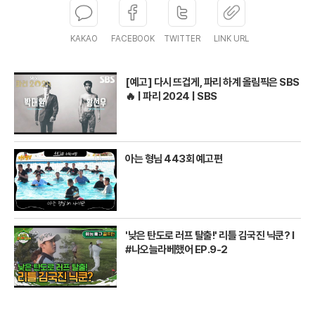
KAKAO
FACEBOOK
TWITTER
LINK URL
[예고] 다시 뜨겁게, 파리 하계 올림픽은 SBS
🔥 | 파리 2024 | SBS
아는 형님 443회 예고편
'낮은 탄도로 러프 탈출!' 리틀 김국진 닉쿤? I
#나오늘라베했어 EP.9-2