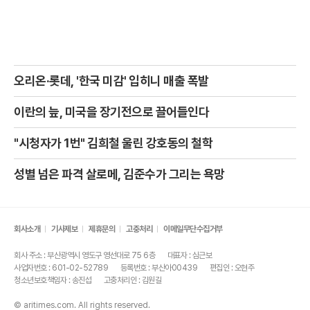
오리온·롯데, '한국 미감' 입히니 매출 폭발
이란의 늪, 미국을 장기전으로 끌어들인다
"시청자가 1번" 김희철 울린 강호동의 철학
성별 넘은 파격 살로메, 김준수가 그리는 욕망
회사소개
기사제보
제휴문의
고충처리
이메일무단수집거부
회사 주소 : 부산광역시 영도구 영선대로 75 6층
대표자 : 심근보
사업자번호 : 601-02-52789
등록번호 : 부산아00439
편집인 : 오현주
청소년보호책임자 : 송진섭
고충처리인 : 김원길
© aritimes.com. All rights reserved.