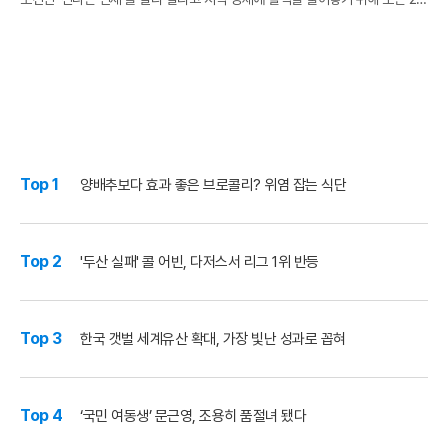
일부터 ‘2026 인제 별빛야시장’의 막을 올린다. 이번 행사는 지난 2월 강원특
Top 1
양배추보다 효과 좋은 브로콜리? 위염 잡는 식단
Top 2
'두산 실패' 콜 어빈, 다저스서 리그 1위 반등
Top 3
한국 갯벌 세계유산 확대, 가장 빛난 성과로 꼽혀
Top 4
‘국민 여동생’ 문근영, 조용히 품절녀 됐다