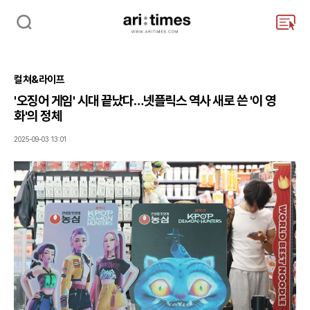
검
주
색
요
서
비
컬쳐&라이프
스
메
'오징어 게임' 시대 끝났다…넷플릭스 역사 새로 쓴 '이 영
뉴
화'의 정체
펼
치
2025-09-03 13:01
기