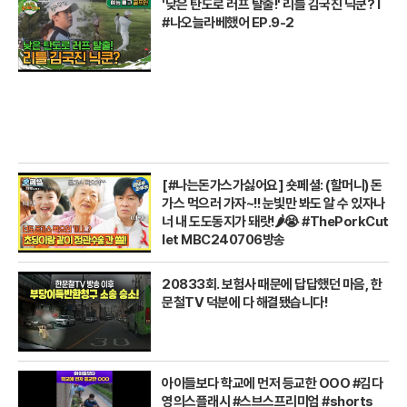
'낮은 탄도로 러프 탈출!' 리틀 김국진 닉쿤? I
#나오늘라베했어 EP.9-2
[#나는돈가스가싫어요] 숏페셜: (할머니) 돈
가스 먹으러 가자~!! 눈빛만 봐도 알 수 있자나
너 내 도도동지가 돼랏!🌶️😭 #ThePorkCut
let MBC240706방송
20833회. 보험사 때문에 답답했던 마음, 한
문철TV 덕분에 다 해결됐습니다!
아이들보다 학교에 먼저 등교한 OOO #김다
영의스플래시 #스브스프리미엄 #shorts