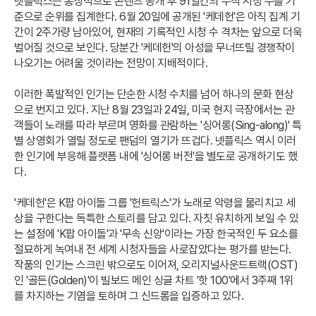
넷플릭스는 통상적으로 콘텐츠 공개 후 91일간의 누적 시청 수를 기
준으로 순위를 집계한다. 6월 20일에 공개된 '케데헌'은 아직 집계 기
간이 2주가량 남아있어, 현재의 기록적인 시청 수 격차는 앞으로 더욱
벌어질 것으로 보인다. 당분간 '케데헌'의 아성을 무너뜨릴 경쟁작이
나오기는 어려울 것이라는 전망이 지배적이다.
이러한 폭발적인 인기는 단순한 시청 수치를 넘어 하나의 문화 현상
으로 번지고 있다. 지난 8월 23일과 24일, 미국 현지 극장에서는 관
객들이 노래를 따라 부르며 영화를 관람하는 '싱어롱(Sing-along)' 특
별 상영회가 열릴 정도로 팬덤의 열기가 뜨겁다. 넷플릭스 역시 이러
한 인기에 부응해 플랫폼 내에 '싱어롱 버전'을 별도로 공개하기도 했
다.
'케데헌'은 K팝 아이돌 그룹 '헌트릭스'가 노래로 악령을 물리치고 세
상을 구한다는 독특한 스토리를 담고 있다. 자칫 유치하게 보일 수 있
는 설정에 'K팝 아이돌'과 '무속 신앙'이라는 가장 한국적인 두 요소를
절묘하게 녹여내 전 세계 시청자들을 사로잡았다는 평가를 받는다.
작품의 인기는 스크린 밖으로도 이어져, 오리지널사운드트랙(OST)
인 '골든(Golden)'이 빌보드 메인 싱글 차트 '핫 100'에서 3주째 1위
를 차지하는 기염을 토하며 그 신드롬을 입증하고 있다.