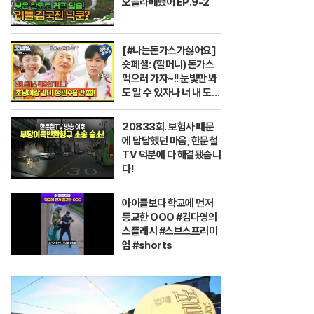
오늘라베했어 EP.9-2
[#나는돈가스가싫어요]
숏페셜: (할머니) 돈가스
먹으러 가자~!! 눈빛만 봐
도 알 수 있자나 너 내 도도
동지가 돼랏!🌶️😭 #The
PorkCutlet MBC24
20833회. 보험사 때문
0706방송
에 답답했던 마음, 한문철
TV 덕분에 다 해결됐습니
다!
아이들보다 학교에 먼저
등교한 OOO #김다영의
스플래시 #스브스프리미
엄 #shorts