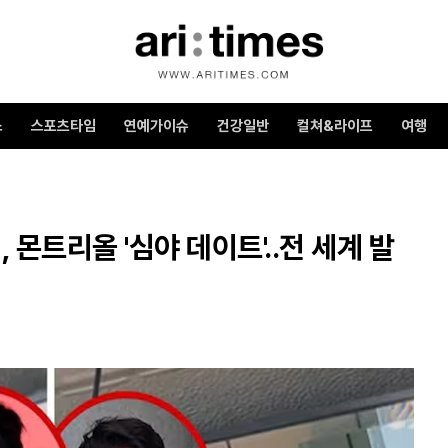
스
스포츠타임
연예가이슈
건강일반
컬쳐&라이프
여행
 몬트리올 '심야 데이트'..전 세계 발