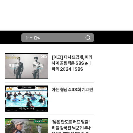
검
색
[예고] 다시 뜨겁게, 파리
하계 올림픽은 SBS🔥 |
파리 2024 | SBS
아는 형님 443회 예고편
'낮은 탄도로 러프 탈출!'
리틀 김국진 닉쿤? I #나