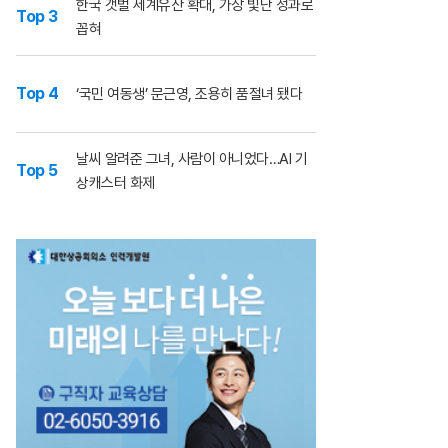
한국 갯벌 세계유산 확대, 가장 빛난 성과로
Top 3
꼽혀
Top 4
‘국민 여동생’ 문근영, 조용히 품절녀 됐다
날씨 알려준 그녀, 사람이 아니었다…AI 기
Top 5
상캐스터 화제