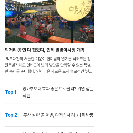
먹거리·공연 다 잡았다, 인제 별빛야시장 개막
백두대간의 서늘한 기운이 한여름의 열기를 식혀주는 강
원특별자치도 인제군이 밤의 낭만을 만끽할 수 있는 특별
한 축제를 준비했다. 인제군은 새로운 도시 슬로건인 ‘신나
는 인제’를 널리 알리고 지역 경제에 활력을 불어넣기 위해
오는 21일부터 ‘2026 인제 별빛야시장’의 막을 올린다. 이
양배추보다 효과 좋은 브로콜리? 위염 잡는
번 행사는 지난 2월 강원특
Top 1
식단
Top 2
'두산 실패' 콜 어빈, 다저스서 리그 1위 반등