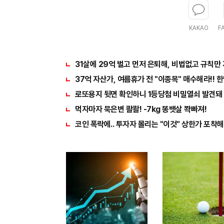
KAKAO
F
31살에 29억 벌고 먼저 은퇴해, 비법없고 규칙만
37억 자산가, 여름휴가 전 "이종목" 매수해라!! 
로또용지 뒷면 확인하니 1등당첨 비밀열쇠 발견돼
먹자마자 묵은변 콸콸! -7kg 똥뱃살 쫙빠져!
코인 폭락에.. 투자자 몰리는 "이것" 상한가 포착해!