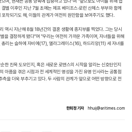
왔으며, 현재는 공동 양육에 집중하고 있다"며 "앞으로도 아이를 위해 협
어 결별 이후인 지난 7월 초에는 제프 베이조스·로런 산체스 부부와 함께
 포착되기도 해, 이들의 관계가 여전히 원만함을 보여주기도 했다.
리 역시 지난해 8월 18년간의 결혼 생활에 종지부를 찍었다. 그는 당시
결별을 결정하게 됐다"며 "우리는 여전히 가까운 가족이며, 자녀들을 위해
총리는 슬하에 자비에(17), 엘라그레이스(16), 하드리앙(11) 세 자녀를
순한 친목 도모인지, 혹은 새로운 로맨스의 시작을 알리는 신호탄인지
별의 아픔을 겪은 시점과 전 세계적인 명성을 가진 유명 인사라는 공통점
추측을 더욱 부추기고 있다. 두 사람의 관계가 앞으로 어떤 방향으로 전
한희정 기자
hhuij@aritimes.com