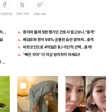
ACEBOOK
TWITTER
LINK URL
 지켰다!
환자와 몰래 뒷돈챙기던 간호사 알고보니.."충격"
한달
폐섬유화 환자 98% 공통된 습관 밝혀져…충격
비트코인으로 4억잃은 BJ 극단적 선택…충격!
"빠진 치아" 더 이상 방치하지 마세요!!
 미리 투자..