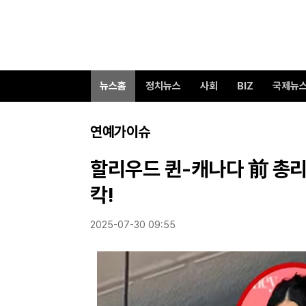
뉴스홈
정치뉴스
사회
BIZ
국제뉴
연예가이슈
할리우드 퀸-캐나다 前 총리,
칵!
2025-07-30 09:55